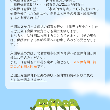
小規模保育園A型・・・保育者全員が保育士
小規模保育園B型・・・保育者の1/2以上が保育士
小規模保育園C型・・・「家庭的保育者」
市町村で行われる
研修を修了した保育士や、保育士と同等の知識・経験を有
すると判断される方
当園は２か月～２歳児の保育を行い、3歳児（年少さん）か
らは公立保育園や認定こども園に進級します。
もちろん、幼稚園に入園することもできます。（その場合
は、保護者による各幼稚園へのお申し込みが必要となりま
す。）
入園希望の方は、北名古屋市役所保育課へ公立保育園と同
様にお申込みください。
また、保育料も市町村が定める額となり、
公立保育園、認
定こども園と同額
です。
当園は月額保育料以外の徴収（保育材料費やおやつ代な
ど）は一切ありません。