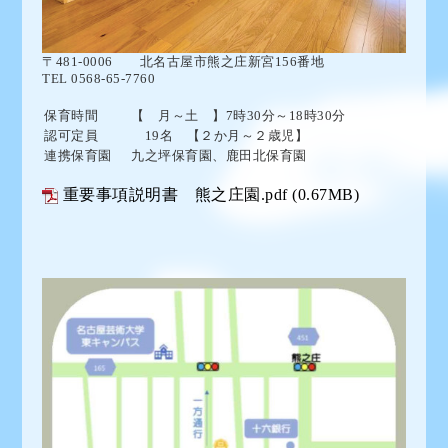
〒481-0006
北名古屋市熊之庄新宮156番地
TEL 0568-65-7760
保育時間
【 月～土 】7時30分～18時30分
認可定員
19名 【２か月～２歳児】
連携保育園
九之坪保育園、鹿田北保育園
重要事項説明書 熊之庄園.pdf
(0.67MB)