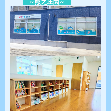
～熊之庄園～